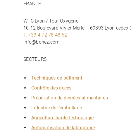
e
FRANCE
l
i
WTC Lyon / Tour Oxygène
j
10-12 Boulevard Vivier Merle – 69393 Lyon cedex 
k
T.
+33 4 72 78 48 62
D
info@bohez.com
e
z
e
SECTEURS
c
o
Techniques de bâtiment
o
k
Contrôle des accès
i
Préparation de denrées alimentaires
e
s
Industrie de l’emballage
z
Agriculture haute technologie
i
Automatisation de laboratoire
j