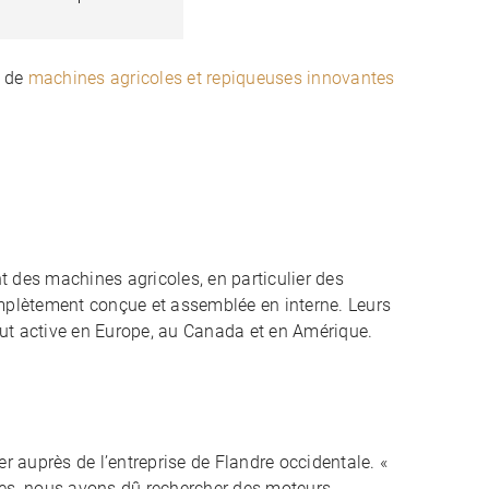
n de
machines agricoles et repiqueuses innovantes
t des machines agricoles, en particulier des
mplètement conçue et assemblée en interne. Leurs
tout active en Europe, au Canada et en Amérique.
auprès de l’entreprise de Flandre occidentale. «
uses, nous avons dû rechercher des moteurs