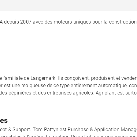
A depuis 2007 avec des moteurs uniques pour la constructio
e familiale de Langemark. Ils conçoivent, produisent et venden
er est une repiqueuse de ce type entièrement automatique, co
des pépinières et des entreprises agricoles. Agriplant est sur
tes
t & Support. Tom Pattyn est Purchase & Application Manager 
rochées à l’arrière du tracteur. De ce fait, pour nos repique