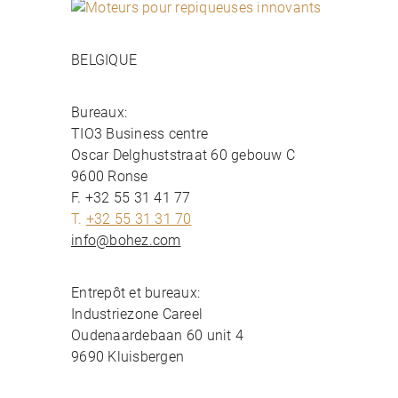
BELGIQUE
Bureaux:
TIO3 Business centre
Oscar Delghuststraat 60 gebouw C
9600 Ronse
F. +32 55 31 41 77
T.
+32 55 31 31 70
info@bohez.com
N
o
Entrepôt et bureaux:
o
Industriezone Careel
d
Oudenaardebaan 60 unit 4
z
9690 Kluisbergen
a
k