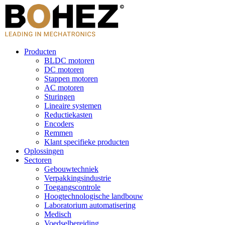
Producten
BLDC motoren
DC motoren
Stappen motoren
AC motoren
Sturingen
Lineaire systemen
Reductiekasten
Encoders
Remmen
Klant specifieke producten
Oplossingen
Sectoren
Gebouwtechniek
Verpakkingsindustrie
Toegangscontrole
Hoogtechnologische landbouw
Laboratorium automatisering
Medisch
Voedselbereiding