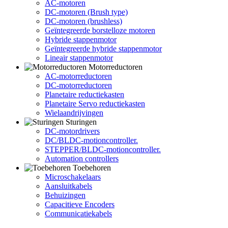
AC-motoren
DC-motoren (Brush type)
DC-motoren (brushless)
Geïntegreerde borstelloze motoren
Hybride stappenmotor
Geïntegreerde hybride stappenmotor
Lineair stappenmotor
Motorreductoren
AC-motorreductoren
DC-motorreductoren
Planetaire reductiekasten
Planetaire Servo reductiekasten
Wielaandrijvingen
Sturingen
DC-motordrivers
DC/BLDC-motioncontroller.
STEPPER/BLDC-motioncontroller.
Automation controllers
Toebehoren
Microschakelaars
Aansluitkabels
Behuizingen
Capacitieve Encoders
Communicatiekabels