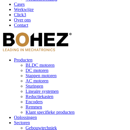
Cases
Werkwijze
Click3
Over ons
Contact
Producten
BLDC motoren
DC motoren
Stappen motoren
AC motoren
Sturingen
Lineaire systemen
Reductiekasten
Encoders
Remmen
Klant specifieke producten
Oplossingen
Sectoren
Gebouwtechniek